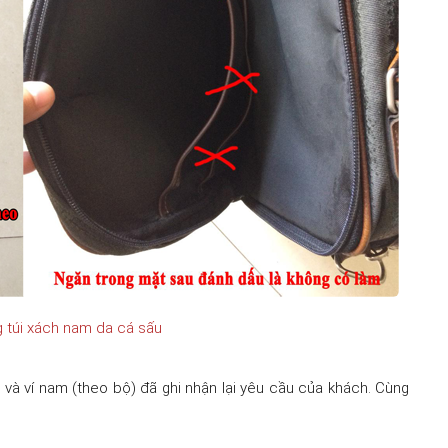
 túi xách nam da cá sấu
t và ví nam (theo bộ) đã ghi nhận lại yêu cầu của khách. Cùng