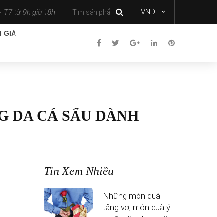
VND
 T7 từ 9h giờ 18h
 GIÁ
G DA CÁ SẤU DÀNH
Tin Xem Nhiều
Những món quà
tặng vợ, món quà ý