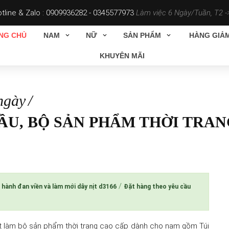
tline & Zalo :
0909936282 - 0345577973
Làm việc 6 Ngày/Tuần, T2 ->
NG CHỦ
NAM
NỮ
SẢN PHẨM
HÀNG GIẢM
KHUYÊN MÃI
ngày
ẦU, BỘ SẢN PHẨM THỜI TRAN
/
 hành đan viền và làm mới dây nịt d3166
Đặt hàng theo yêu cầu
t làm bộ sản phẩm thời trang cao cấp dành cho nam gồm Túi