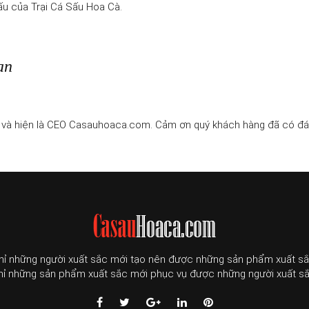
u của Trại Cá Sấu Hoa Cà.
ạn
 và hiện là CEO Casauhoaca.com. Cảm ơn quý khách hàng đã có đán
hỉ những người xuất sắc mới tạo nên được những sản phẩm xuất sắ
hỉ những sản phẩm xuất sắc mới phục vụ được những người xuất sắ