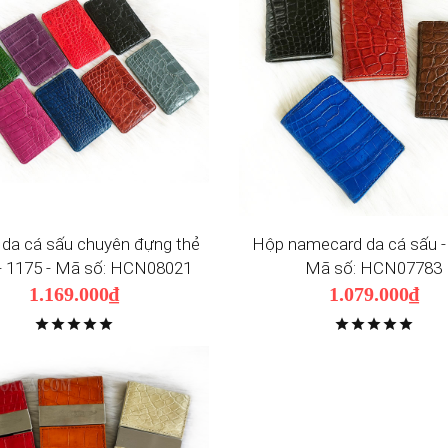
d da cá sấu chuyên đựng thẻ
Hộp namecard da cá sấu -
 1175 - Mã số: HCN08021
Mã số: HCN07783
1.169.000₫
1.079.000₫