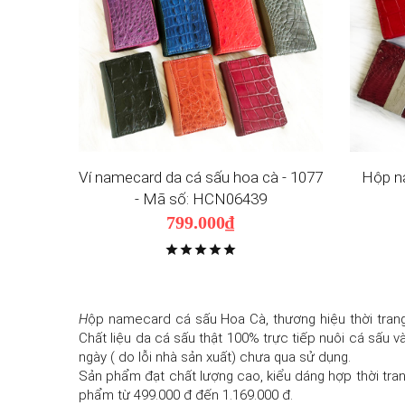
Ví namecard da cá sấu hoa cà - 1077
Hộp na
- Mã số: HCN06439
799.000₫
H
ộp namecard cá sấu Hoa Cà, thương hiệu thời tran
Chất liệu da cá sấu thật 100% trực tiếp nuôi cá sấu v
ngày ( do lỗi nhà sản xuất) chưa qua sử dụng.
Sản phẩm đạt chất lượng cao, kiểu dáng hợp thời trang
phẩm từ 499.000 đ đến 1.169.000 đ.