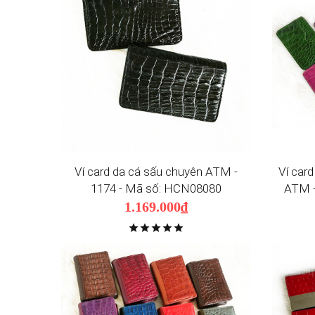
Ví card da cá sấu chuyên ATM -
Ví car
1174 - Mã số: HCN08080
ATM -
1.169.000₫