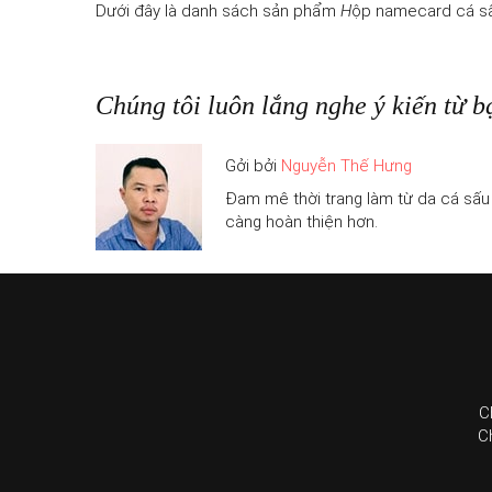
Dưới đây là danh sách sản phẩm
H
ộp namecard cá sấ
Chúng tôi luôn lắng nghe ý kiến từ b
Gởi bởi
Nguyễn Thế Hưng
Đam mê thời trang làm từ da cá sấu
càng hoàn thiện hơn.
C
C