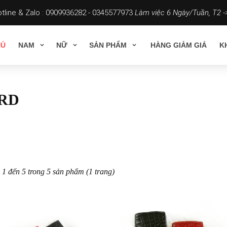
tline & Zalo :
0909936282 - 0345577973
Làm việc 6 Ngày/Tuần, T2 ->
HỦ
NAM
NỮ
SẢN PHẨM
HÀNG GIẢM GIÁ
K
RD
 1 đến 5 trong 5 sản phẩm (1 trang)