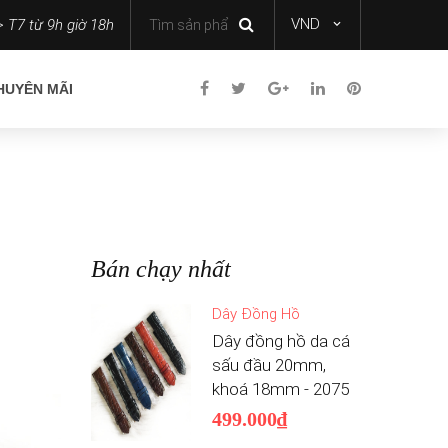
VND
 T7 từ 9h giờ 18h
HUYÊN MÃI
Bán chạy nhất
Dây Đồng Hồ
Dây đồng hồ da cá
sấu đầu 20mm,
khoá 18mm - 2075
499.000₫