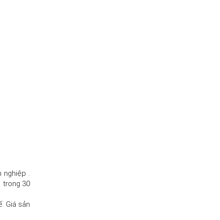
 nghiệp .
g trong 30
ế. Giá sản