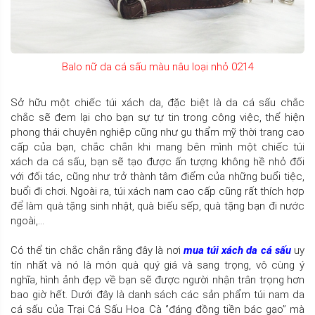
Balo nữ da cá sấu màu nâu loại nhỏ 0214
Sở hữu một chiếc túi xách da, đặc biệt là da cá sấu chắc
chắc sẽ đem lại cho bạn sự tự tin trong công việc, thể hiện
phong thái chuyên nghiệp cũng như gu thẩm mỹ thời trang cao
cấp của bạn, chắc chắn khi mang bên mình một chiếc túi
xách da cá sấu, bạn sẽ tạo được ấn tượng không hề nhỏ đối
với đối tác, cũng như trở thành tâm điểm của những buổi tiệc,
buổi đi chơi. Ngoài ra, túi xách nam cao cấp cũng rất thích hợp
để làm quà tặng sinh nhật, quà biếu sếp, quà tặng bạn đi nước
ngoài,...
Có thể tin chắc chắn rằng đây là nơi
mua túi xách da cá sấu
uy
tín nhất và nó là món quà quý giá và sang trọng, vô cùng ý
nghĩa, hình ảnh đẹp về bạn sẽ được người nhận trân trọng hơn
bao giờ hết. Dưới đây là danh sách các sản phẩm túi nam da
cá sấu của Trại Cá Sấu Hoa Cà ‘’đáng đồng tiền bác gạo’’ mà