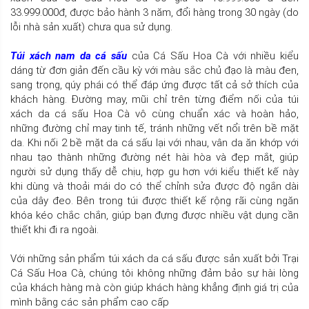
33.999.000đ, được bảo hành 3 năm, đổi hàng trong 30 ngày (do
lỗi nhà sản xuất) chưa qua sử dụng.
Túi xách nam da cá sấu
của Cá Sấu Hoa Cà với nhiều kiểu
dáng từ đơn giản đến cầu kỳ với màu sắc chủ đạo là màu đen,
sang trọng, qúy phái có thể đáp ứng được tất cả sở thích của
khách hàng. Đường may, mũi chỉ trên từng điểm nối của túi
xách da cá sấu Hoa Cà vô cùng chuẩn xác và hoàn hảo,
những đường chỉ may tinh tế, tránh những vết nổi trên bề mặt
da. Khi nối 2 bề mặt da cá sấu lại với nhau, vân da ăn khớp với
nhau tạo thành những đường nét hài hòa và đẹp mắt, giúp
người sử dụng thấy dễ chịu, hợp gu hơn với kiểu thiết kế này
khi dùng và thoải mái do có thể chỉnh sửa được độ ngắn dài
của dây đeo. Bên trong túi được thiết kế rộng rãi cùng ngăn
khóa kéo chắc chắn, giúp bạn đựng được nhiều vật dụng cần
thiết khi đi ra ngoài.
Với những sản phẩm túi xách da cá sấu được sản xuất bởi Trại
Cá Sấu Hoa Cà, chúng tôi không những đảm bảo sự hài lòng
của khách hàng mà còn giúp khách hàng khẳng định giá trị của
mình bằng các sản phẩm cao cấp