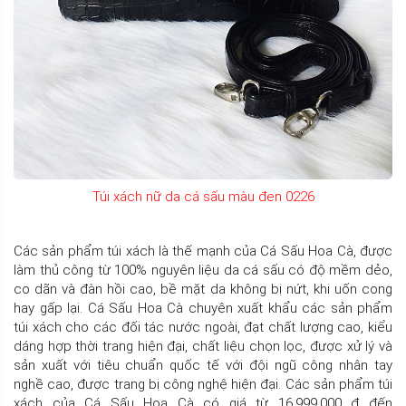
Túi xách nữ da cá sấu màu đen 0226
Các sản phẩm túi xách là thế mạnh của Cá Sấu Hoa Cà, được
làm thủ công từ 100% nguyên liệu da cá sấu có độ mềm dẻo,
co dãn và đàn hồi cao, bề mặt da không bị nứt, khi uốn cong
hay gấp lại. Cá Sấu Hoa Cà chuyên xuất khẩu các sản phẩm
túi xách cho các đối tác nước ngoài, đạt chất lượng cao, kiểu
dáng hợp thời trang hiện đại, chất liệu chọn lọc, được xử lý và
sản xuất với tiêu chuẩn quốc tế với đội ngũ công nhân tay
nghề cao, được trang bị công nghệ hiện đại. Các sản phẩm túi
xách của Cá Sấu Hoa Cà có giá từ 16.999.000 đ đến