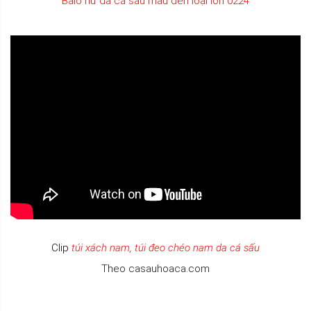
Balo nữ da cá sấu màu đen loại lớn 0224
Clip
túi xách nam, túi đeo chéo nam da cá sấu
Theo casauhoaca.com