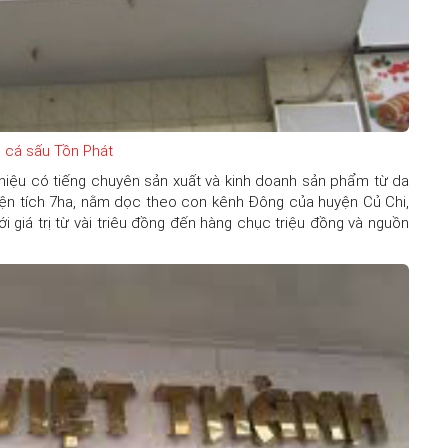
 cá sấu Tồn Phát
hiệu có tiếng chuyên sản xuất và kinh doanh sản phẩm từ da
i diện tích 7ha, nằm dọc theo con kênh Đông của huyện Củ Chi,
ới giá trị từ vài triêu đồng đến hàng chục triệu đồng và nguồn