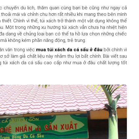
ác chuyến du lịch, thăm quan cùng bạn bè cũng như ngay cả
ấy thoải mái và chỉnh chu hơn rất nhiều khi mang theo bên mình
hiết. Chính vì thế, túi xách trở thành một vật dụng không thể
u. Một trong những xu hướng túi xách vẫn chưa hạ nhiệt hiện
 đa dạng về chủng loại bạn có thể ta hồ lựa chọn những chiếc
 mà không kém phần năng động, trẻ trung.
hân vân trong việc
mua túi xách da cá sấu ở đâu
bởi chính vì
 sở làm giả chất liệu này nhằm thu lợi bất chính. Bài viết sau
 túi xách da cá sấu cao cấp như mua ở đâu chất lượng tốt