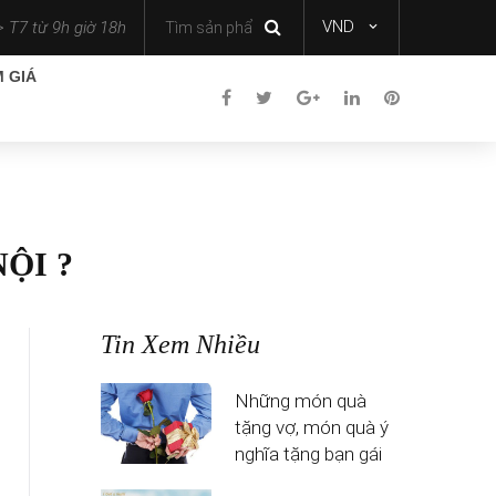
VND
 T7 từ 9h giờ 18h
 GIÁ
ỘI ?
Tin Xem Nhiều
Những món quà
tặng vợ, món quà ý
nghĩa tặng bạn gái