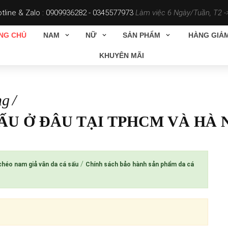
tline & Zalo :
0909936282 - 0345577973
Làm việc 6 Ngày/Tuần, T2 ->
NG CHỦ
NAM
NỮ
SẢN PHẨM
HÀNG GIẢM
KHUYÊN MÃI
ng
ẤU Ở ĐÂU TẠI TPHCM VÀ HÀ N
/
 chéo nam giả vân da cá sấu
Chính sách bảo hành sản phẩm da cá