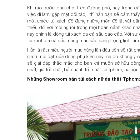
Khi rảo bước dạo chơi trên đường phố, hay trong c
việc đi làm, gặp mặt đối tác,.. thì hẳn bạn sẽ cảm th
một chiếc túi xách để đựng những món đồ lặt vặt cần t
thiếu đối với mọi người trong mọi hoàn cảnh khác nha
nay chính là dòng túi xách da cá sấu cao cấp. Với sự
túi xách da cá sấu mang màu sắc sang trọng, lịch lãm
Hẳn là rất nhiều người mua hàng lần đầu tiên sẽ rất p
giá trị nổi bật của dòng phụ kiện này mà có không ý cơ
sẽ giải đáp thắc mắc cho bạn khi muốn sở hữu dòng
nhất, giá tốt nhất, bảo hành tốt nhất tại tphcm, hà nội.
Những Showroom bán túi xách nữ da thật Tphcm: