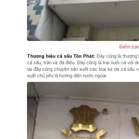
Điểm bán
Thương hiệu cá sấu Tồn Phát:
Đây cũng là thương 
cá sấu, trăn và đà điểu. Đây cũng là trại nuôi cá vớ
tại đây cũng chuyên sản xuất các loại túi da cá sấu v
xuất chủ yếu là hướng đến nước ngoài.