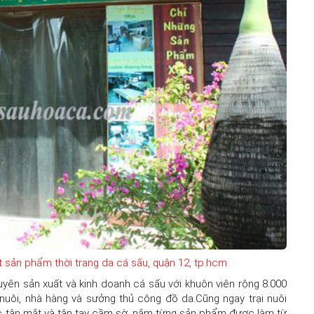
 sản phẩm thời trang da cá sấu, quận 12, tp.hcm
yên sản xuất và kinh doanh cá sấu với khuôn viên rộng 8.000
 nuôi, nhà hàng và sưởng thủ công đồ da.Cũng ngay trại nuôi
c tận mắt và tận tay cầm sờ, nắm từng sản phẩm được làm từ