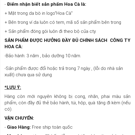
-
Điểm nhận biết sản phẩm Hoa Cà là:
+ Mặt trong da bò in logo"Hoa Cà"
+ Bên trong ví da luôn có tem, mã số sản phẩm bên trong
+ Sản phẩm đóng gói luôn đi theo bộ của cty.
SẢN PHẨM ĐƯỢC HƯỞNG ĐẦY ĐỦ CHÍNH SÁCH CÔNG TY
HOA CÀ:
-Bảo hành: 3 năm , bảo dưỡng 10 năm.
-Sản phẩm được đổi hoặc trả trong 7 ngày , (lỗi do nhà sản
xuất) chưa qua sử dụng.
*LƯU Ý:
Hàng còn mới nguyên không bị cong, nhăn, phai màu sản
phẩm, còn đầy đủ thẻ bảo hành, túi, hộp, quà tặng đi kèm (nếu
có).
VẬN CHUYỂN:
-
Giao Hàng:
Free ship toàn quốc