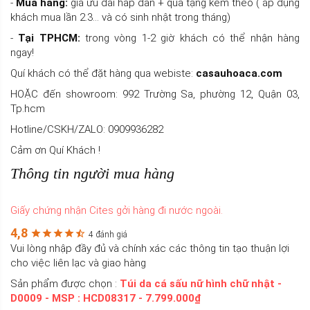
-
Mua hàng:
giá ưu đãi hấp dẫn + quà tặng kèm theo ( áp dụng
khách mua lần 2.3... và có sinh nhật trong tháng)
-
Tại TPHCM:
trong vòng 1-2 giờ khách có thể nhận hàng
ngay!
Quí khách có thể đặt hàng qua webiste:
casauhoaca.com
HOẶC đến showroom: 992 Trường Sa, phường 12, Quận 03,
Tp.hcm
Hotline/CSKH/ZALO: 0909936282
Cảm ơn Quí Khách !
Thông tin người mua hàng
Giấy chứng nhận Cites gởi hàng đi nước ngoài.
4,8
4 đánh giá
Vui lòng nhập đầy đủ và chính xác các thông tin tạo thuận lợi
cho việc liên lạc và giao hàng
Sản phẩm được chọn :
Túi da cá sấu nữ hình chữ nhật -
D0009 - MSP : HCD08317 - 7.799.000₫