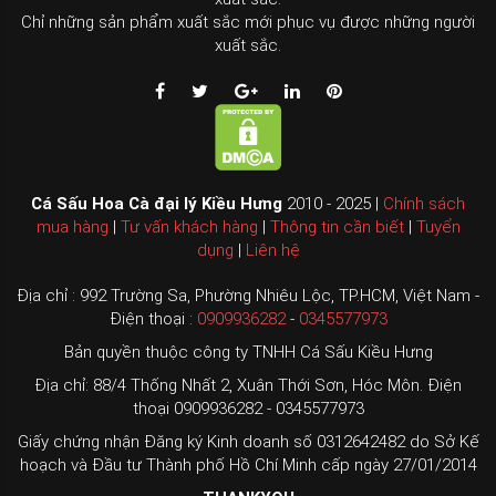
Chỉ những sản phẩm xuất sắc mới phục vụ được những người
xuất sắc.
Cá Sấu Hoa Cà đại lý Kiều Hưng
2010 - 2025 |
Chính sách
mua hàng
|
Tư vấn khách hàng
|
Thông tin cần biết
|
Tuyển
dụng
|
Liên hệ
Địa chỉ : 992 Trường Sa, Phường Nhiêu Lộc, TP.HCM, Việt Nam -
Điện thoại :
0909936282
-
0345577973
Bản quyền thuộc công ty TNHH Cá Sấu Kiều Hưng
Địa chỉ: 88/4 Thống Nhất 2, Xuân Thới Sơn, Hóc Môn. Điện
thoại 0909936282 - 0345577973
Giấy chứng nhận Đăng ký Kinh doanh số 0312642482 do Sở Kế
hoạch và Đầu tư Thành phố Hồ Chí Minh cấp ngày 27/01/2014