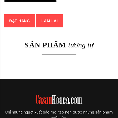
ĐẶT HÀNG
LÀM LẠI
SẢN PHẨM
tương tự
Chỉ những người xuất sắc mới tạo nên được những sản phẩm
xuất sắc.