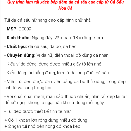
Quy trình làm túi xách bóp đầm da cá sấu cao cấp từ Cá Sấu
Hoa Cà
Túi da cá sấu nữ hàng cao cấp hình chữ nhậ
-
MSP:
D0009
-
Kích thước:
Ngang đáy: 23 x cao: 18 x rộng: 7 cm
-
Chất liệu:
da cá sấu, da bò, da heo
-
Chuyên dùng:
Ví da nữ, điện thoại, đồ dùng cá nhân
- Kiểu ví da đứng, đựng được nhiều giấy tờ lớn nhỏ
- Kiểu dáng túi thẳng đứng, làm từ da lưng đuôi cá sấu
- Viền Túi đeo được đan viền bằng da bò thủ công, trông đẹp,
tinh tế và sang trọng hơn
- Với chất chất mềm, màu sắc thuộc chuẩn, nhìn rất đẹp lại rất
dễ sử dụng không lo ngại cấn khi sử dụng mỗi ngày.
- Túi đeo được thiết kế tinh tế như:
+ Có 1 khoan lớn rộng đựng nhiều đồ dùng
+ 2 ngăn túi nhỏ bên hông có khoá kéo