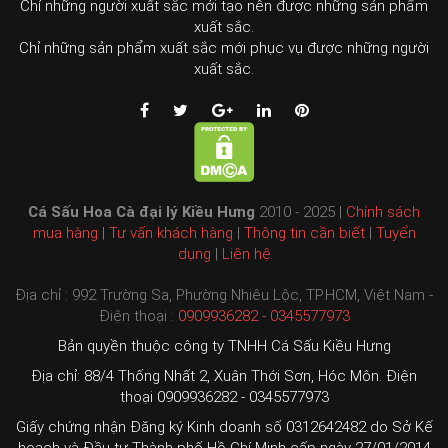
Chỉ những người xuất sắc mới tạo nên được những sản phẩm
xuất sắc.
Chỉ những sản phẩm xuất sắc mới phục vụ được những người
xuất sắc.
Cá Sấu Hoa Cà đại lý Kiều Hưng
2010 - 2025 |
Chính sách
mua hàng
|
Tư vấn khách hàng
|
Thông tin cần biết
|
Tuyển
dụng
|
Liên hệ
Địa chỉ : 992 Trường Sa, Phường Nhiêu Lộc, TP.HCM, Việt Nam -
Điện thoại :
0909936282
-
0345577973
Bản quyền thuộc công ty TNHH Cá Sấu Kiều Hưng
Địa chỉ: 88/4 Thống Nhất 2, Xuân Thới Sơn, Hóc Môn. Điện
thoại 0909936282 - 0345577973
Giấy chứng nhận Đăng ký Kinh doanh số 0312642482 do Sở Kế
hoạch và Đầu tư Thành phố Hồ Chí Minh cấp ngày 27/01/2014