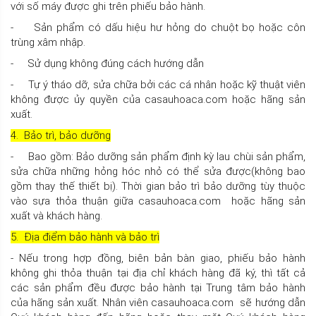
với số máy được ghi trên phiếu bảo hành.
- Sản phẩm có dấu hiệu hư hỏng do chuột bọ hoặc côn
trùng xâm nhập.
- Sử dụng không đúng cách hướng dẫn
- Tự ý tháo dỡ, sửa chữa bởi các cá nhân hoặc kỹ thuật viên
không được ủy quyền của casauhoaca.com hoặc hãng sản
xuất.
4. Bảo trì, bảo dưỡng
- Bao gồm: Bảo dưỡng sản phẩm định kỳ lau chùi sản phẩm,
sửa chữa những hỏng hóc nhỏ có thể sửa được(không bao
gồm thay thế thiết bị). Thời gian bảo trì bảo dưỡng tùy thuộc
vào sựa thỏa thuận giữa casauhoaca.com hoặc hãng sản
xuất và khách hàng.
5. Địa điểm bảo hành và bảo trì
- Nếu trong hợp đồng, biên bản bàn giao, phiếu bảo hành
không ghi thỏa thuận tại địa chỉ khách hàng đã ký, thì tất cả
các sản phẩm đều được bảo hành tại Trung tâm bảo hành
của hãng sản xuất. Nhân viên casauhoaca.com sẽ hướng dẫn