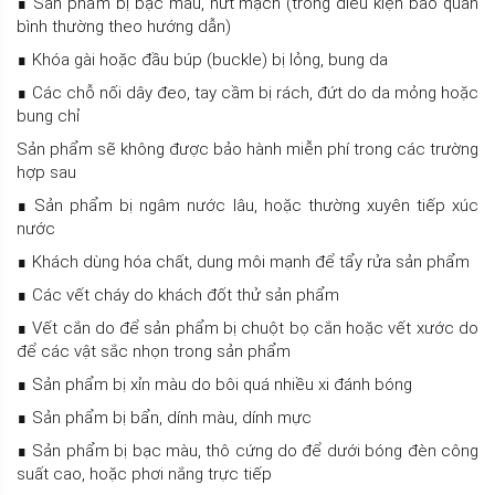
∎ Sản phẩm bị bạc màu, nứt mạch (trong điều kiện bảo quản
bình thường theo hướng dẫn)
∎ Khóa gài hoặc đầu búp (buckle) bị lỏng, bung da
∎ Các chỗ nối dây đeo, tay cầm bị rách, đứt do da mỏng hoặc
bung chỉ
Sản phẩm sẽ không được bảo hành miễn phí trong các trường
hợp sau
∎ Sản phẩm bị ngâm nước lâu, hoặc thường xuyên tiếp xúc
nước
∎ Khách dùng hóa chất, dung môi mạnh để tẩy rửa sản phẩm
∎ Các vết cháy do khách đốt thử sản phẩm
∎ Vết cắn do để sản phẩm bị chuột bọ cắn hoặc vết xước do
để các vật sắc nhọn trong sản phẩm
∎ Sản phẩm bị xỉn màu do bôi quá nhiều xi đánh bóng
∎ Sản phẩm bị bẩn, dính màu, dính mực
∎ Sản phẩm bị bạc màu, thô cứng do để dưới bóng đèn công
suất cao, hoặc phơi nắng trực tiếp