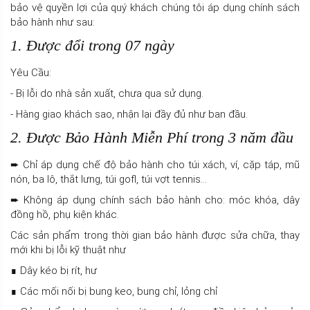
bảo vệ quyền lợi của quý khách chúng tôi áp dụng chính sách
bảo hành như sau:
1. Được đổi trong 07 ngày
Yêu Cầu:
- Bị lỗi do nhà sản xuất, chưa qua sử dụng.
- Hàng giao khách sao, nhận lại đầy đủ như ban đầu.
2. Được Bảo Hành Miễn Phí trong 3 năm đầu
➨ Chỉ áp dụng chế độ bảo hành cho túi xách, ví, cặp táp, mũ
nón, ba lô, thắt lưng, túi gofl, túi vợt tennis…
➨ Không áp dụng chính sách bảo hành cho: móc khóa, dây
đồng hồ, phụ kiện khác.
Các sản phẩm trong thời gian bảo hành được sửa chữa, thay
mới khi bị lỗi kỹ thuật như
∎ Dây kéo bị rít, hư
∎ Các mối nối bị bung keo, bung chỉ, lỏng chỉ