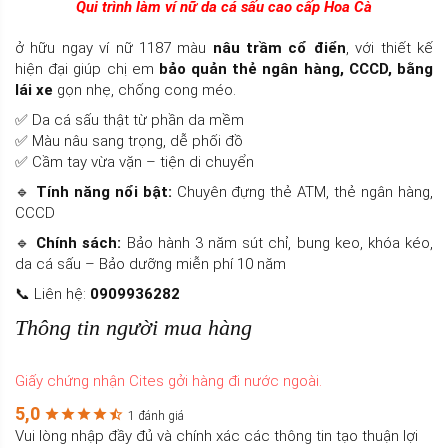
Qui trình làm ví nữ da cá sấu cao cấp Hoa Cà
ở hữu ngay ví nữ 1187 màu
nâu trầm cổ điển
, với thiết kế
hiện đại giúp chị em
bảo quản thẻ ngân hàng, CCCD, bằng
lái xe
gọn nhẹ, chống cong méo.
✅ Da cá sấu thật từ phần da mềm
✅ Màu nâu sang trọng, dễ phối đồ
✅ Cầm tay vừa vặn – tiện di chuyển
🔹
Tính năng nổi bật:
Chuyên đựng thẻ ATM, thẻ ngân hàng,
CCCD
🔹
Chính sách:
Bảo hành 3 năm sút chỉ, bung keo, khóa kéo,
da cá sấu – Bảo dưỡng miễn phí 10 năm
📞 Liên hệ:
0909936282
Thông tin người mua hàng
Giấy chứng nhận Cites gởi hàng đi nước ngoài.
5,0
1 đánh giá
Vui lòng nhập đầy đủ và chính xác các thông tin tạo thuận lợi