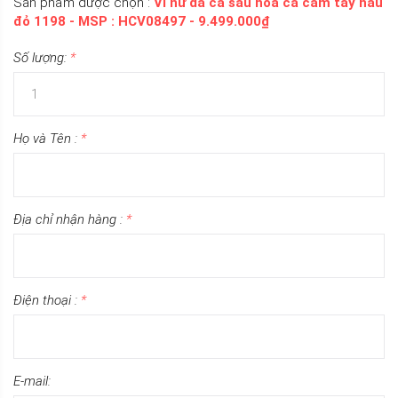
Sản phẩm được chọn :
Ví nữ da cá sấu hoa cà cầm tay nâu
đỏ 1198 - MSP : HCV08497 - 9.499.000₫
Số lượng:
*
Họ và Tên :
*
Địa chỉ nhận hàng :
*
Điện thoại :
*
E-mail: