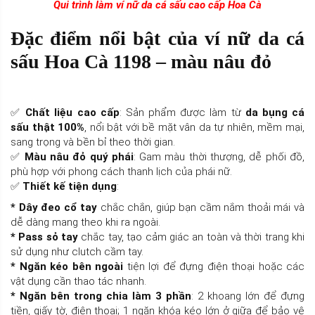
Qui trình làm ví nữ da cá sấu cao cấp Hoa Cà
Đặc điểm nổi bật của ví nữ da cá
sấu Hoa Cà 1198 – màu nâu đỏ
✅
Chất liệu cao cấp
: Sản phẩm được làm từ
da bụng cá
sấu thật 100%
, nổi bật với bề mặt vân da tự nhiên, mềm mại,
sang trọng và bền bỉ theo thời gian.
✅
Màu nâu đỏ quý phái
: Gam màu thời thượng, dễ phối đồ,
phù hợp với phong cách thanh lịch của phái nữ.
✅
Thiết kế tiện dụng
:
* Dây đeo cổ tay
chắc chắn, giúp bạn cầm nắm thoải mái và
dễ dàng mang theo khi ra ngoài.
* Pass sỏ tay
chắc tay, tạo cảm giác an toàn và thời trang khi
sử dụng như clutch cầm tay.
* Ngăn kéo bên ngoài
tiện lợi để đựng điện thoại hoặc các
vật dụng cần thao tác nhanh.
* Ngăn bên trong chia làm 3 phần
: 2 khoang lớn để đựng
tiền, giấy tờ, điện thoại; 1 ngăn khóa kéo lớn ở giữa để bảo vệ